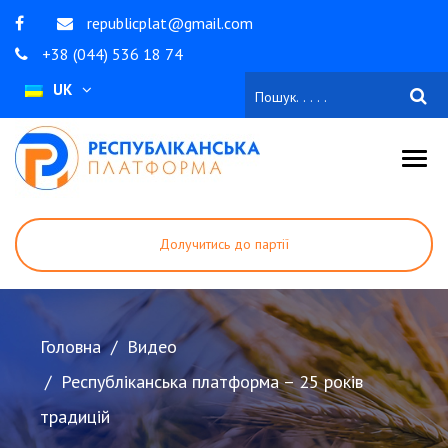
republicplat@gmail.com
+38 (044) 536 18 74
UK
Долучитись до партії
Стати волонтером
Зробити внесок
Головна
Видео
Республіканська платформа – 25 років
традицій