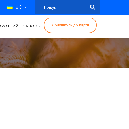
UK
Долучитись до партії
ОРОТНИЙ ЗВ’ЯЗОК
Стати волонтером
Зробити внесок