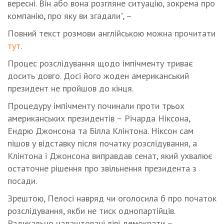
вересні. Він або вона розгляне ситуацію, зокрема про
компанію, про яку ви згадали”, –
Повний текст розмови англійською можна прочитати
тут
.
Процес розслідування щодо імпічменту триває
досить довго. Досі його жоден американський
президент не пройшов до кінця.
Процедуру імпічменту починали проти трьох
американських президентів – Річарда Ніксона,
Ендрю Джонсона та Білла Клінтона. Ніксон сам
пішов у відставку після початку розслідування, а
Клінтона і Джонсона виправдав сенат, який ухвалює
остаточне рішення про звільнення президента з
посади.
Зрештою, Пелосі навряд чи оголосила б про початок
розслідування, якби не тиск однопартійців.
Радикально налаштовані ліві демократи –