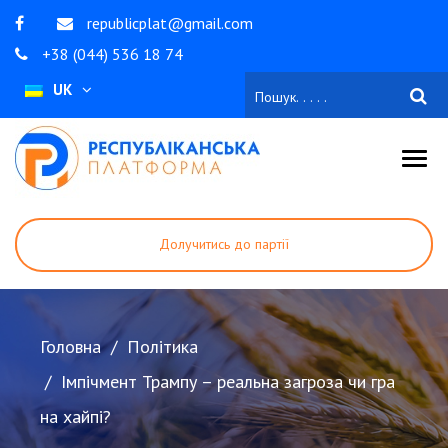
republicplat@gmail.com
+38 (044) 536 18 74
UK
Долучитись до партії
Стати волонтером
Зробити внесок
Головна
Політика
Імпічмент Трампу – реальна загроза чи гра
на хайпі?