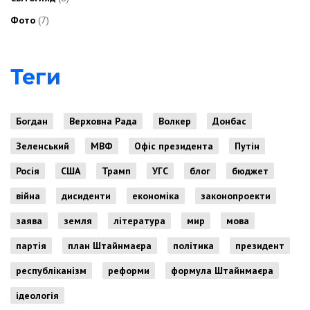
Фото
(7)
Теги
Богдан
Верховна Рада
Волкер
Донбас
Зеленський
МВФ
Офіс президента
Путін
Росія
США
Трамп
УГС
блог
бюджет
війна
дисиденти
економіка
законопроекти
заява
земля
література
мир
мова
партія
план Штайнмаєра
політика
президент
республіканізм
реформи
формула Штайнмаєра
ідеологія