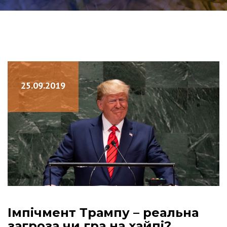
25.09.2019
Імпічмент Трампу – реальна
загроза чи гра на хайпі?