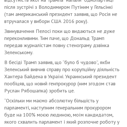
після зустрічі з Володимиром Путіним у Гельсінкі
(там американський президент заявив, що Росія не
втручалася у вибори США 2016 року).
Звинувачення Пелосі поки що видаються не дуже
переконливими. Тим паче, що Дональд Трамп
передав журналістам повну стенограму дзвінка
Зеленському.
В бесіді Трамп заявив, що “було б чудово”, якби
Зеленський вивчив справу про корупційну діяльність
Хантера Байдена в Україні. Украинський президент
пообіцяв, що новий генпрокурор (ним згодом став
Руслан Рябошапка) зробить це.
“Оскільки ми маємо абсолютну більшість у
парламенті, наступним генеральним прокурором
буде на 100% моєю людиною, моїм кандидатом,
якого схвалить парламент і який розпочне роботу у