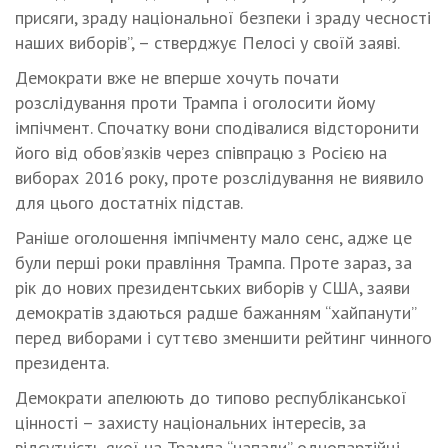
присяги, зраду національної безпеки і зраду чесності
наших виборів”, – стверджує Пелосі у своїй заяві.
Демократи вже не вперше хочуть почати
розслідування проти Трампа і оголосити йому
імпічмент. Спочатку вони сподівалися відсторонити
його від обов’язків через співпрацю з Росією на
виборах 2016 року, проте розслідування не виявило
для цього достатніх підстав.
Раніше оголошення імпічменту мало сенс, адже це
були перші роки правління Трампа. Проте зараз, за
рік до нових президентських виборів у США, заяви
демократів здаються радше бажанням “хайпанути”
перед виборами і суттєво зменшити рейтинг чинного
президента.
Демократи апелюють до типово республіканської
цінності – захисту національних інтересів, за
відсутність якої на Трампа “напали” однопартійці