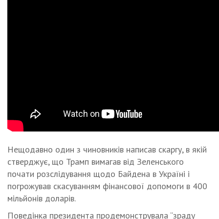
Нещодавно один з чиновників написав скаргу, в якій
стверджує, що Трамп вимагав від Зеленського
почати розслідування щодо Байдена в Україні і
погрожував скасуванням фінансової допомоги в 400
мільйонів доларів.
Поведінка президента продемонструвала “зраду