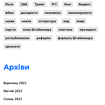
Росія
США
Трамп
УГС
блог
бюджет
війна
дисиденти
економіка
законопроекти
заява
земля
література
мир
мова
партія
план Штайнмаєра
політика
президент
республіканізм
реформи
формула Штайнмаєра
ідеологія
Архіви
Березень 2022
Лютий 2022
Січень 2022