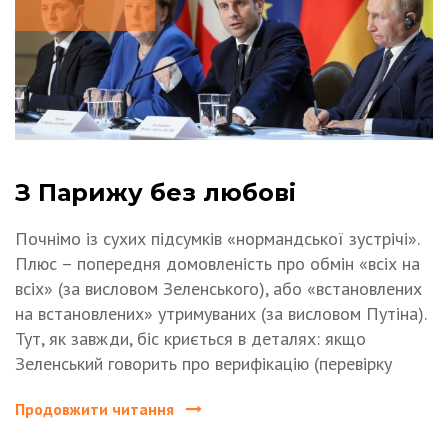
З Парижу без любові
Почнімо із сухих підсумків «нормандської зустрічі».
Плюс – попередня домовленість про обмін «всіх на
всіх» (за висловом Зеленського), або «встановлених
на встановлених» утримуваних (за висловом Путіна).
Тут, як завжди, біс криється в деталях: якщо
Зеленський говорить про верифікацію (перевірку
Продовжити читання