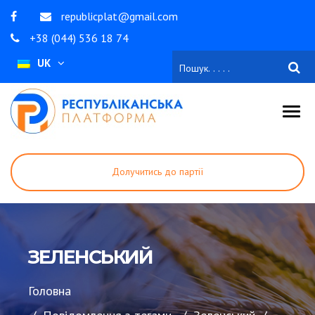
republicplat@gmail.com
+38 (044) 536 18 74
UK
Долучитись до партії
Стати волонтером
Зробити внесок
ЗЕЛЕНСЬКИЙ
Головна