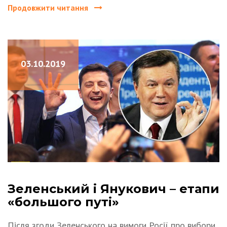
Продовжити читання
03.10.2019
Зеленський і Янукович – етапи
«большого путі»
Після згоди Зеленського на вимоги Росії про вибори