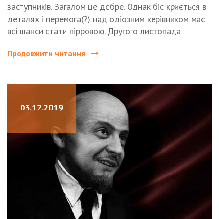
заступників. Загалом це добре. Однак біс криється в
деталях і перемога(?) над одіозним керівником має
всі шанси стати пірровою. Другого листопада
Продовжити читання
03.12.2019