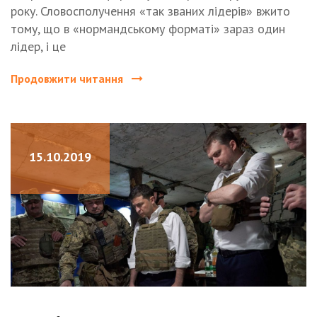
року. Словосполучення «так званих лідерів» вжито
тому, що в «нормандському форматі» зараз один
лідер, і це
Продовжити читання
15.10.2019