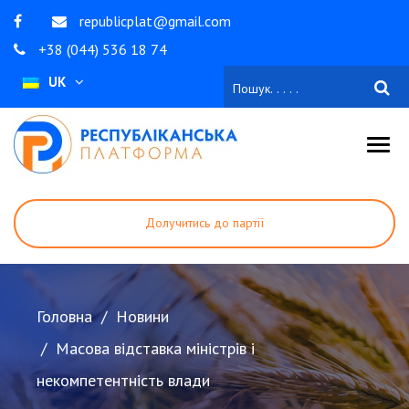
republicplat@gmail.com
+38 (044) 536 18 74
UK
Долучитись до партії
Стати волонтером
Зробити внесок
Головна
Новини
Масова відставка міністрів і
некомпетентність влади