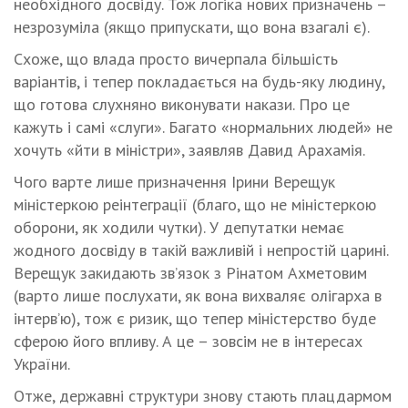
необхідного досвіду. Тож логіка нових призначень –
незрозуміла (якщо припускати, що вона взагалі є).
Схоже, що влада просто вичерпала більшість
варіантів, і тепер покладається на будь-яку людину,
що готова слухняно виконувати накази. Про це
кажуть і самі «слуги». Багато «нормальних людей» не
хочуть «йти в міністри», заявляв Давид Арахамія.
Чого варте лише призначення Ірини Верещук
міністеркою реінтеграції (благо, що не міністеркою
оборони, як ходили чутки). У депутатки немає
жодного досвіду в такій важливій і непростій царині.
Верещук закидають зв’язок з Рінатом Ахметовим
(варто лише послухати, як вона вихваляє олігарха в
інтерв’ю), тож є ризик, що тепер міністерство буде
сферою його впливу. А це – зовсім не в інтересах
України.
Отже, державні структури знову стають плацдармом