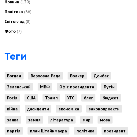
Новини
(130)
Політика
(66)
Світогляд
(8)
Фото
(7)
Теги
Богдан
Верховна Рада
Волкер
Донбас
Зеленський
МВФ
Офіс президента
Путін
Росія
США
Трамп
УГС
блог
бюджет
війна
дисиденти
економіка
законопроекти
заява
земля
література
мир
мова
партія
план Штайнмаєра
політика
президент